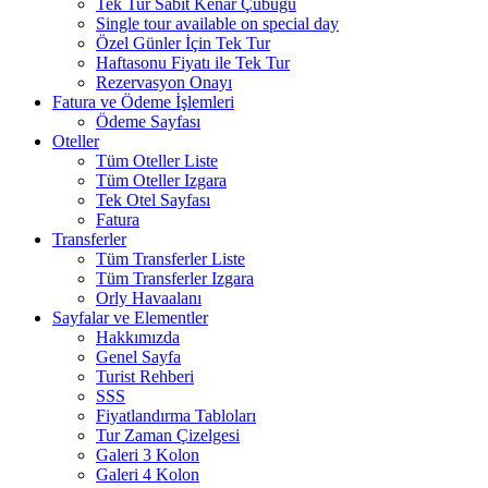
Tek Tur Sabit Kenar Çubuğu
Single tour available on special day
Özel Günler İçin Tek Tur
Haftasonu Fiyatı ile Tek Tur
Rezervasyon Onayı
Fatura ve Ödeme İşlemleri
Ödeme Sayfası
Oteller
Tüm Oteller Liste
Tüm Oteller Izgara
Tek Otel Sayfası
Fatura
Transferler
Tüm Transferler Liste
Tüm Transferler Izgara
Orly Havaalanı
Sayfalar ve Elementler
Hakkımızda
Genel Sayfa
Turist Rehberi
SSS
Fiyatlandırma Tabloları
Tur Zaman Çizelgesi
Galeri 3 Kolon
Galeri 4 Kolon