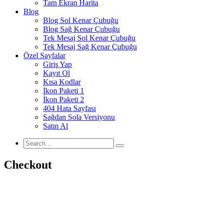
Tam Ekran Harita
Blog
Blog Sol Kenar Çubuğu
Blog Sağ Kenar Çubuğu
Tek Mesaj Sol Kenar Çubuğu
Tek Mesaj Sağ Kenar Çubuğu
Özel Sayfalar
Giriş Yap
Kayıt Ol
Kısa Kodlar
İkon Paketi 1
İkon Paketi 2
404 Hata Sayfası
Sağdan Sola Versiyonu
Satın Al
Checkout